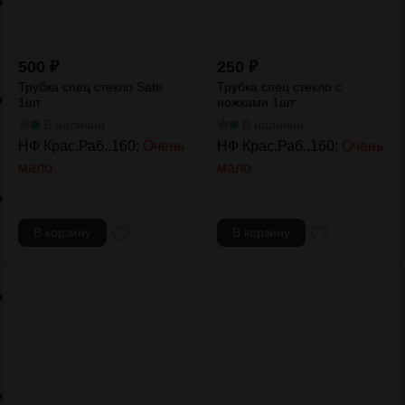
500
₽
250
₽
Трубка спец стекло Sate
Трубка спец стекло с
1шт
ножками 1шт
В наличии
В наличии
НФ Крас.Раб.,160:
Очень
НФ Крас.Раб.,160:
Очень
мало
мало
В корзину
В корзину