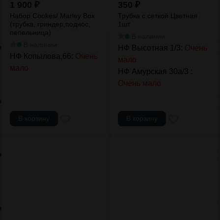
1 900
₽
350
₽
Набор Cookes/ Marley Box
Трубка с сеткой Цветная
(трубка, гриндер,поднос,
1шт
пепельница)
В наличии
В наличии
НФ Высотная 1/3:
Очень
НФ Копылова,66:
Очень
мало
мало
НФ Амурская 30а/3 :
Очень мало
В корзину
В корзину