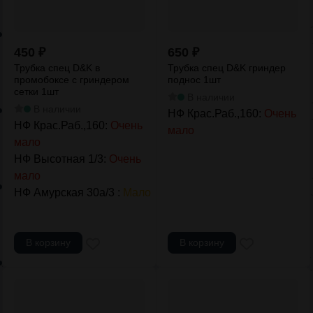
450
₽
650
₽
Трубка спец D&K в
Трубка спец D&K гриндер
промобоксе с гриндером
поднос 1шт
сетки 1шт
В наличии
В наличии
НФ Крас.Раб.,160:
Очень
НФ Крас.Раб.,160:
Очень
мало
мало
НФ Высотная 1/3:
Очень
мало
НФ Амурская 30а/3 :
Мало
В корзину
В корзину