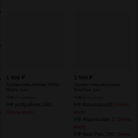
1 500
₽
1 500
₽
Трубка спец баблер GRAV
Трубка спец зажигалка
Maliris 1шт
SoloPipe 1шт
В наличии
В наличии
НФ ул.Крайняя,14/1:
НФ Копылова,66:
Очень
Очень мало
мало
НФ Апрельская, 1:
Очень
мало
НФ Крас.Раб.,160:
Очень