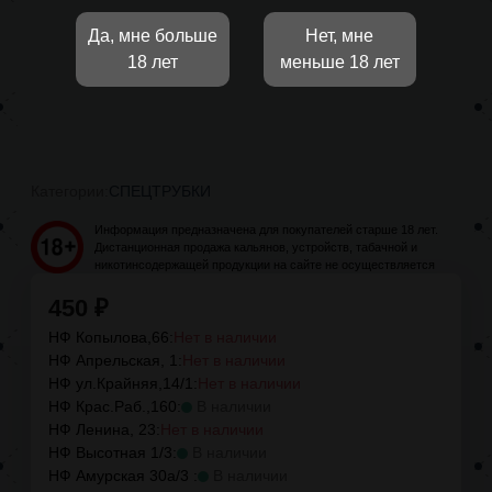
Да, мне больше
Нет, мне
18 лет
меньше 18 лет
Категории:
СПЕЦТРУБКИ
Информация предназначена для покупателей старше 18 лет.
Дистанционная продажа кальянов, устройств, табачной и
никотинсодержащей продукции на сайте не осуществляется
450
₽
НФ Копылова,66:
Нет в наличии
НФ Апрельская, 1:
Нет в наличии
НФ ул.Крайняя,14/1:
Нет в наличии
НФ Крас.Раб.,160:
В наличии
НФ Ленина, 23:
Нет в наличии
НФ Высотная 1/3:
В наличии
НФ Амурская 30а/3 :
В наличии