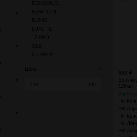
RONSONOL
NEWPORT
RUNIS
LUXLITE
ZIPPO
S&B
CLIPPER
Цена
550
₽
Бензин 
125мл
В на
НФ Коп
НФ Апре
НФ Крас
НФ Лени
НФ Амур