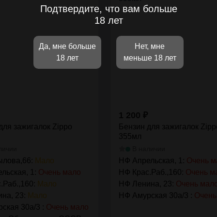
Подтвердите, что вам больше
18 лет
Да, мне больше
Нет, мне
18 лет
меньше 18 лет
1 200
₽
для зажигалок Zippo
Бензин для зажигалок Zipp
355мл
личии
В наличии
ылова,66:
Мало
НФ Апрельская, 1:
Очень м
льская, 1:
Очень мало
НФ Крас.Раб.,160:
Очень м
.Раб.,160:
Мало
НФ Ленина, 23:
Очень мал
на, 23:
Мало
НФ Амурская 30а/3 :
Очень
ская 30а/3 :
Очень мало