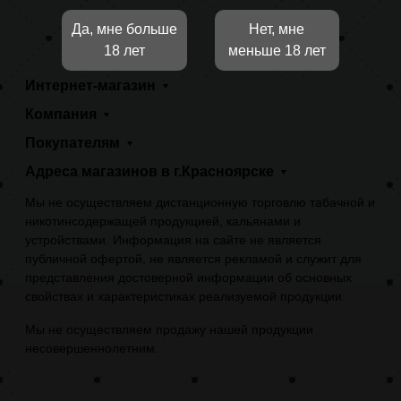
Да, мне больше
Нет, мне
18 лет
меньше 18 лет
Интернет-магазин
Компания
Покупателям
Адреса магазинов в г.Красноярске
Мы не осуществляем дистанционную торговлю табачной и
никотинсодержащей продукцией, кальянами и
устройствами. Информация на сайте не является
публичной офертой, не является рекламой и служит для
представления достоверной информации об основных
свойствах и характеристиках реализуемой продукции.
Мы не осуществляем продажу нашей продукции
несовершеннолетним.