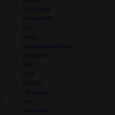
ГРАНД ТАБАК
ГУЛБАХАР РУС
ДТФ
И.Т.М.С.
Интернэшнл Тобакко Групп
Кей Ти Эн Джи
Петро
ПССФ
ПЭППЭЛЛ
СПС-Сигарон
УСМ
Филип Моррис