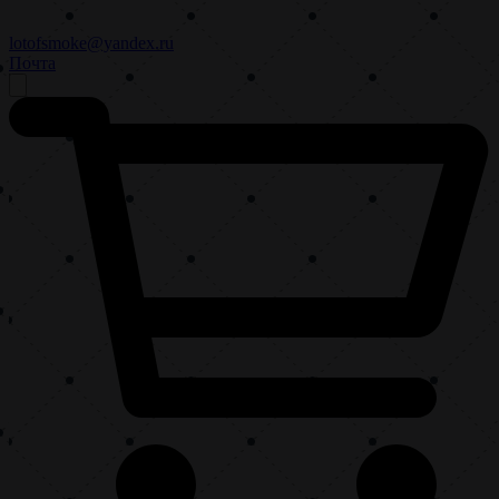
lotofsmoke@yandex.ru
Почта