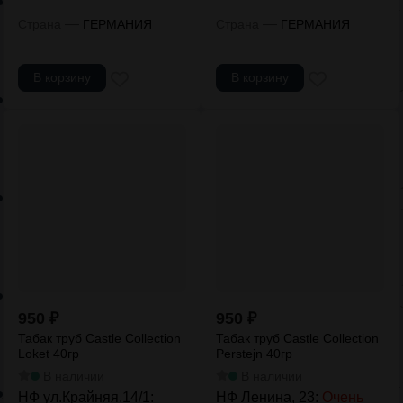
—
—
Страна
ГЕРМАНИЯ
Страна
ГЕРМАНИЯ
В корзину
В корзину
950
₽
950
₽
Табак труб Castle Collection
Табак труб Castle Collection
Loket 40гр
Perstejn 40гр
В наличии
В наличии
НФ ул.Крайняя,14/1:
НФ Ленина, 23:
Очень