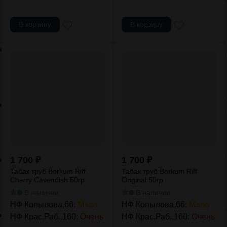
В корзину
В корзину
1 700
₽
1 700
₽
Табак труб Borkum Riff
Табак труб Borkum Riff
Cherry Cavendish 50гр
Original 50гр
В наличии
В наличии
НФ Копылова,66:
Мало
НФ Копылова,66:
Мало
НФ Крас.Раб.,160:
Очень
НФ Крас.Раб.,160:
Очень