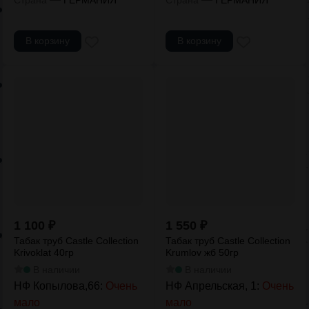
В корзину
В корзину
1 100
₽
1 550
₽
Табак труб Castle Collection
Табак труб Castle Collection
Krivoklat 40гр
Krumlov жб 50гр
В наличии
В наличии
НФ Копылова,66:
Очень
НФ Апрельская, 1:
Очень
мало
мало