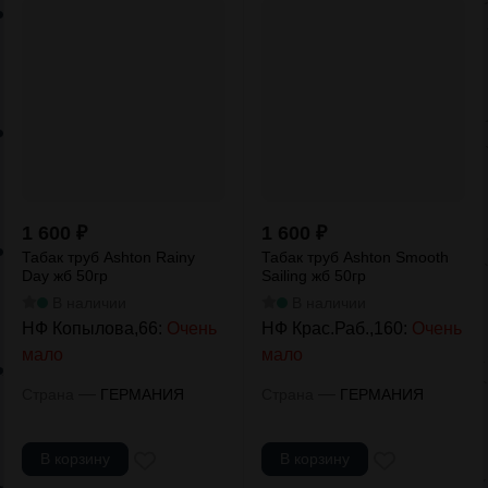
1 600
₽
1 600
₽
Табак труб Ashton Rainy
Табак труб Ashton Smooth
Day жб 50гр
Sailing жб 50гр
В наличии
В наличии
НФ Копылова,66:
Очень
НФ Крас.Раб.,160:
Очень
мало
мало
—
—
Страна
ГЕРМАНИЯ
Страна
ГЕРМАНИЯ
В корзину
В корзину