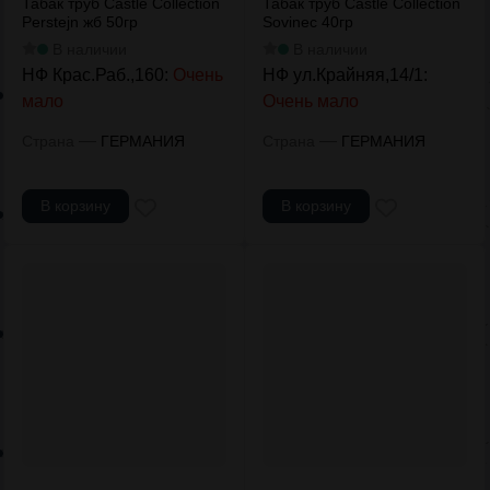
Табак труб Castle Collection
Табак труб Castle Collection
Perstejn жб 50гр
Sovinec 40гр
В наличии
В наличии
НФ Крас.Раб.,160:
Очень
НФ ул.Крайняя,14/1:
мало
Очень мало
—
—
Страна
ГЕРМАНИЯ
Страна
ГЕРМАНИЯ
В корзину
В корзину