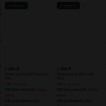
В корзину
В корзину
1 450
₽
1 450
₽
Табак труб ALSBO Dark Red
Табак труб ALSBO Gold
50гр
50гр
В наличии
В наличии
НФ Копылова,66:
Очень
НФ Копылова,66:
Очень
мало
мало
НФ ул.Крайняя,14/1:
НФ ул.Крайняя,14/1: