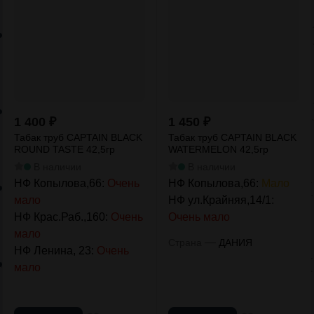
1 400
₽
1 450
₽
Табак труб CAPTAIN BLACK
Табак труб CAPTAIN BLACK
ROUND TASTE 42,5гр
WATERMELON 42,5гр
В наличии
В наличии
НФ Копылова,66:
Очень
НФ Копылова,66:
Мало
мало
НФ ул.Крайняя,14/1:
НФ Крас.Раб.,160:
Очень
Очень мало
мало
—
Страна
ДАНИЯ
НФ Ленина, 23:
Очень
мало