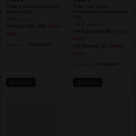
Табак труб Ashton Artisan's
Табак труб Ashton
Blend жб 50гр
Consummate Gentleman жб
50гр
В наличии
В наличии
НФ Крас.Раб.,160:
Очень
НФ Копылова,66:
Очень
мало
мало
—
Страна
ГЕРМАНИЯ
НФ Ленина, 23:
Очень
мало
—
Страна
ГЕРМАНИЯ
В корзину
В корзину