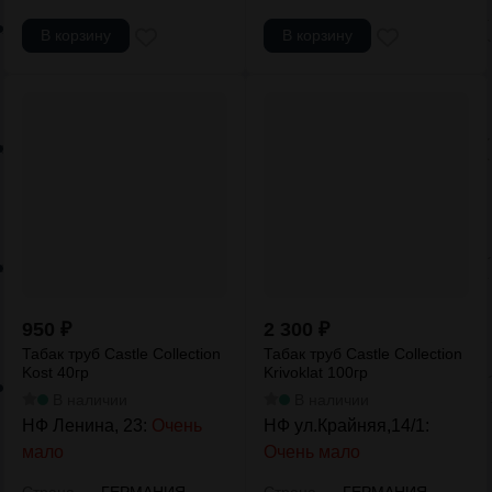
В корзину
В корзину
950
₽
2 300
₽
Табак труб Castle Collection
Табак труб Castle Collection
Kost 40гр
Krivoklat 100гр
В наличии
В наличии
НФ Ленина, 23:
Очень
НФ ул.Крайняя,14/1:
мало
Очень мало
—
—
Страна
ГЕРМАНИЯ
Страна
ГЕРМАНИЯ