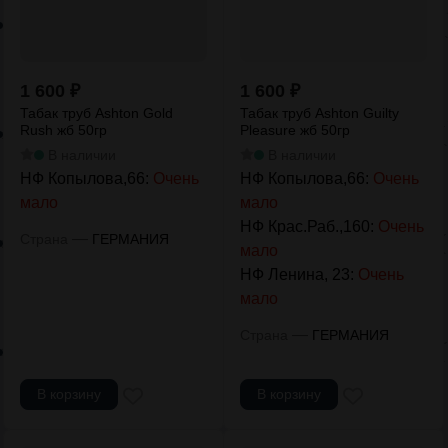
1 600
₽
1 600
₽
Табак труб Ashton Gold
Табак труб Ashton Guilty
Rush жб 50гр
Pleasure жб 50гр
В наличии
В наличии
НФ Копылова,66:
Очень
НФ Копылова,66:
Очень
мало
мало
НФ Крас.Раб.,160:
Очень
—
Страна
ГЕРМАНИЯ
мало
НФ Ленина, 23:
Очень
мало
—
Страна
ГЕРМАНИЯ
В корзину
В корзину