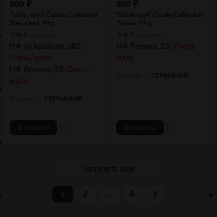
900
₽
950
₽
Табак труб Castle Collection
Табак труб Castle Collection
Sternberk 40гр
Svihov 40гр
В наличии
В наличии
НФ ул.Крайняя,14/1:
НФ Ленина, 23:
Очень
Очень мало
мало
НФ Ленина, 23:
Очень
—
Страна
ГЕРМАНИЯ
мало
—
Страна
ГЕРМАНИЯ
В корзину
В корзину
Загрузить еще
1
2
...
6