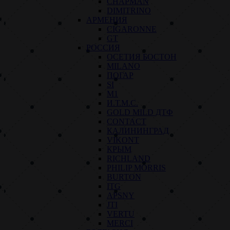
CHAPMAN
DIMITRINO
АРМЕНИЯ
CIGARONNE
GT
РОССИЯ
ОСЕТИЯ БОСТОН
MILANO
ПОГАР
SI
M1
И.Т.М.С.
GOLD MILD ДТФ
CONTACT
КАЛИНИНГРАД
VIKONT
КРЫМ
RICHLAND
PHILIP MORRIS
BURTON
ITG
APSNY
JTI
VERTU
MERCI