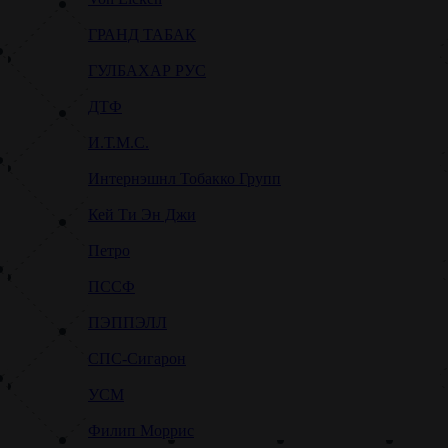
ГРАНД ТАБАК
ГУЛБАХАР РУС
ДТФ
И.Т.М.С.
Интернэшнл Тобакко Групп
Кей Ти Эн Джи
Петро
ПССФ
ПЭППЭЛЛ
СПС-Сигарон
УСМ
Филип Моррис