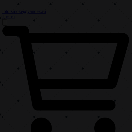
lotofsmoke@yandex.ru
Почта