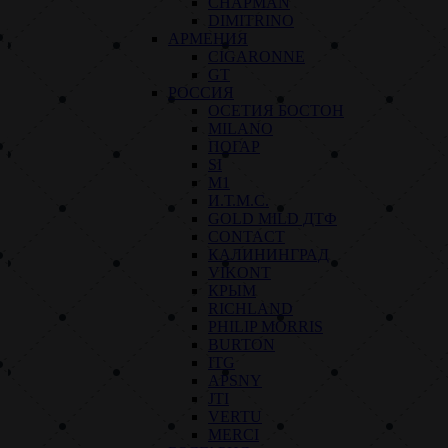
CHAPMAN
DIMITRINO
АРМЕНИЯ
CIGARONNE
GT
РОССИЯ
ОСЕТИЯ БОСТОН
MILANO
ПОГАР
SI
M1
И.Т.М.С.
GOLD MILD ДТФ
CONTACT
КАЛИНИНГРАД
VIKONT
КРЫМ
RICHLAND
PHILIP MORRIS
BURTON
ITG
APSNY
JTI
VERTU
MERCI