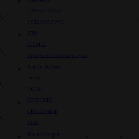
ГРАНД ТАБАК
ГУЛБАХАР РУС
ДТФ
И.Т.М.С.
Интернэшнл Тобакко Групп
Кей Ти Эн Джи
Петро
ПССФ
ПЭППЭЛЛ
СПС-Сигарон
УСМ
Филип Моррис