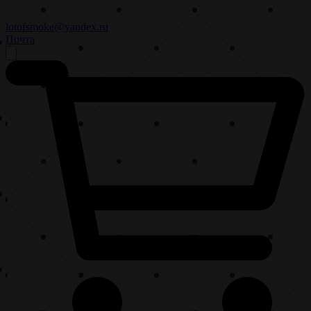
lotofsmoke@yandex.ru
Почта