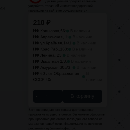
Дистанционная продажа кальянов,
устройств, табачной и никотинсодержащей
ИЯ
продукции на сайте не осуществляется
210
₽
НФ Копылова,66:
В наличии
НФ Апрельская, 1:
В наличии
НФ ул.Крайняя,14/1:
В наличии
НФ Крас.Раб.,160:
В наличии
НФ Ленина, 23:
В наличии
НФ Высотная 1/3:
В наличии
НФ Амурская 30а/3 :
В наличии
НФ 60 лет Образования
В
СССР 40г:
наличии
-
+
В корзину
В отношении данного товара дистанционная
продажа не осуществляется. Вы можете оформить
бронирование для самовывоза данного товара из
магазинов нашей сети. Информация не является
рекламой и публичной офертой.