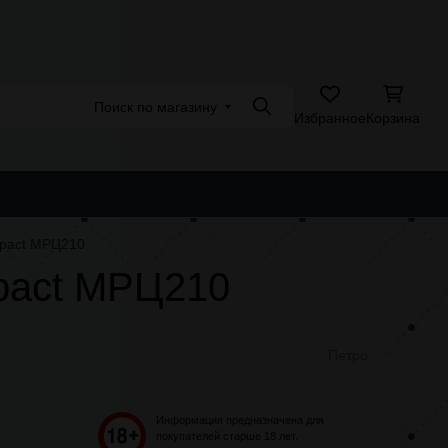
Адреса магазинов
Поиск по магазину
Поиск
Избранное
Корзина
АЩАЯ ПРОДУКЦИЯ
POD СИСТЕМЫ
АССОРТИМЕНТ 4.20
mpact МРЦ210
pact МРЦ210
Петро
Информация предназначена для
покупателей старше 18 лет.