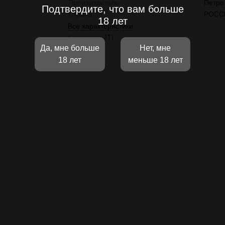
Производитель
Петро
Подтвердите, что вам больше
Страна
РОСС
18 лет
Все характеристики
Категории:
JTI
Да, мне больше
Нет, мне
18 лет
меньше 18 лет