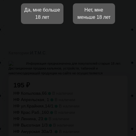
Да, мне больше
Нет, мне
18 лет
меньше 18 лет
Категории:
И.Т.М.С.
Информация предназначена для покупателей старше 18 лет.
Дистанционная продажа кальянов, устройств, табачной и
никотинсодержащей продукции на сайте не осуществляется
195
₽
НФ Копылова,66:
В наличии
НФ Апрельская, 1:
В наличии
НФ ул.Крайняя,14/1:
В наличии
НФ Крас.Раб.,160:
В наличии
НФ Ленина, 23:
В наличии
НФ Высотная 1/3:
В наличии
НФ Амурская 30а/3 :
В наличии