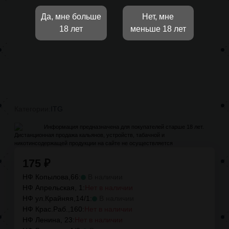
Да, мне больше
Нет, мне
18 лет
меньше 18 лет
Категории:
ITG
Информация предназначена для покупателей старше 18 лет.
Дистанционная продажа кальянов, устройств, табачной и
никотинсодержащей продукции на сайте не осуществляется
175
₽
НФ Копылова,66:
В наличии
НФ Апрельская, 1:
Нет в наличии
НФ ул.Крайняя,14/1:
В наличии
НФ Крас.Раб.,160:
Нет в наличии
НФ Ленина, 23:
Нет в наличии