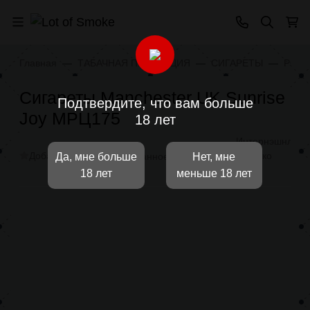
Главная
ТАБАЧНАЯ ПРОДУКЦИЯ
СИГАРЕТЫ
РОС
Сигареты Manchester UK Sunrise
Подтвердите, что вам больше
Joy МРЦ175
18 лет
Интернэшнл
Добавить отзыв
Тобакко
В избранное
Поделиться
Да, мне больше
Нет, мне
Групп
18 лет
меньше 18 лет