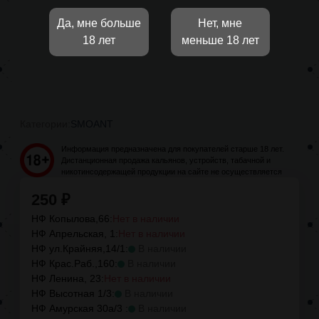
Да, мне больше
Нет, мне
18 лет
меньше 18 лет
Категории:
SMOANT
Информация предназначена для покупателей старше 18 лет.
Дистанционная продажа кальянов, устройств, табачной и
никотинсодержащей продукции на сайте не осуществляется
250
₽
НФ Копылова,66:
Нет в наличии
НФ Апрельская, 1:
Нет в наличии
НФ ул.Крайняя,14/1:
В наличии
НФ Крас.Раб.,160:
В наличии
НФ Ленина, 23:
Нет в наличии
НФ Высотная 1/3:
В наличии
НФ Амурская 30а/3 :
В наличии