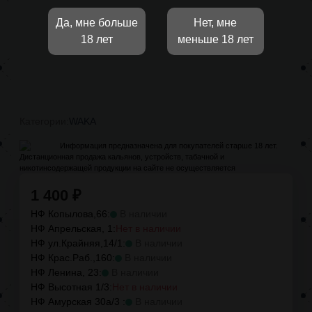
Да, мне больше
Нет, мне
18 лет
меньше 18 лет
Категории:
WAKA
Информация предназначена для покупателей старше 18 лет.
Дистанционная продажа кальянов, устройств, табачной и
никотинсодержащей продукции на сайте не осуществляется
1 400
₽
НФ Копылова,66:
В наличии
НФ Апрельская, 1:
Нет в наличии
НФ ул.Крайняя,14/1:
В наличии
НФ Крас.Раб.,160:
В наличии
НФ Ленина, 23:
В наличии
НФ Высотная 1/3:
Нет в наличии
НФ Амурская 30а/3 :
В наличии