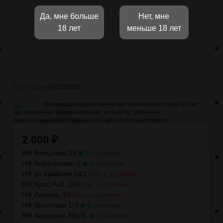
Да, мне больше
Нет, мне
18 лет
меньше 18 лет
Категории:
MO10000
Информация предназначена для покупателей старше 18 лет.
Дистанционная продажа кальянов, устройств, табачной и
никотинсодержащей продукции на сайте не осуществляется
2 000
₽
НФ Копылова,66:
В наличии
НФ Апрельская, 1:
В наличии
НФ ул.Крайняя,14/1:
Нет в наличии
НФ Крас.Раб.,160:
Нет в наличии
НФ Ленина, 23:
Нет в наличии
НФ Высотная 1/3:
В наличии
НФ Амурская 30а/3 :
В наличии