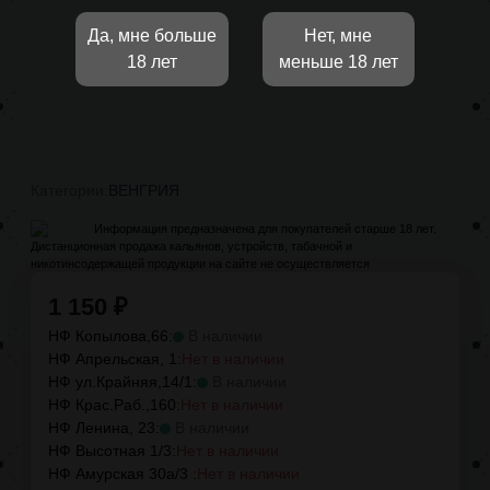
Да, мне больше
Нет, мне
18 лет
меньше 18 лет
Категории:
ВЕНГРИЯ
Информация предназначена для покупателей старше 18 лет.
Дистанционная продажа кальянов, устройств, табачной и
никотинсодержащей продукции на сайте не осуществляется
1 150
₽
НФ Копылова,66:
В наличии
НФ Апрельская, 1:
Нет в наличии
НФ ул.Крайняя,14/1:
В наличии
НФ Крас.Раб.,160:
Нет в наличии
НФ Ленина, 23:
В наличии
НФ Высотная 1/3:
Нет в наличии
НФ Амурская 30а/3 :
Нет в наличии