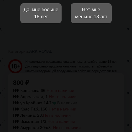
Да, мне больше
Нет, мне
18 лет
меньше 18 лет
Категории:
ARK ROYAL
Информация предназначена для покупателей старше 18 лет.
Дистанционная продажа кальянов, устройств, табачной и
никотинсодержащей продукции на сайте не осуществляется
800
₽
НФ Копылова,66:
Нет в наличии
НФ Апрельская, 1:
Нет в наличии
НФ ул.Крайняя,14/1:
В наличии
НФ Крас.Раб.,160:
Нет в наличии
НФ Ленина, 23:
Нет в наличии
НФ Высотная 1/3:
Нет в наличии
НФ Амурская 30а/3 :
Нет в наличии