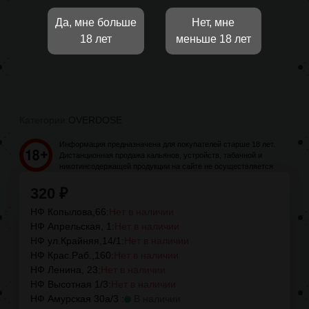
Да, мне больше
Нет, мне
18 лет
меньше 18 лет
Категории:
OVERDOSE
Информация предназначена для покупателей старше 18 лет.
Дистанционная продажа кальянов, устройств, табачной и
никотинсодержащей продукции на сайте не осуществляется
320
₽
НФ Копылова,66:
Нет в наличии
НФ Апрельская, 1:
Нет в наличии
НФ ул.Крайняя,14/1:
Нет в наличии
НФ Крас.Раб.,160:
Нет в наличии
НФ Ленина, 23:
Нет в наличии
НФ Высотная 1/3:
Нет в наличии
НФ Амурская 30а/3 :
В наличии