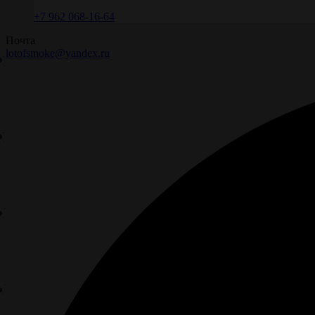
+7 962 068-16-64
Почта
lotofsmoke@yandex.ru