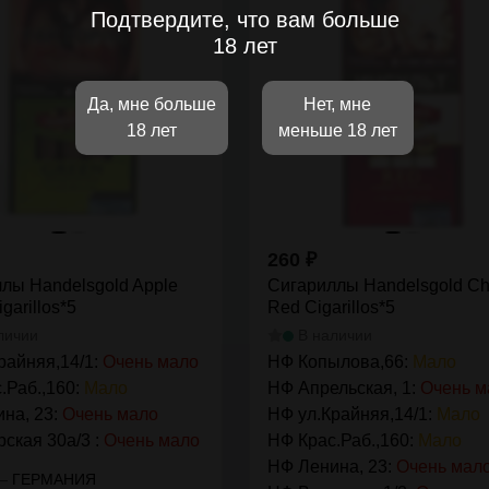
Подтвердите, что вам больше
18 лет
Да, мне больше
Нет, мне
18 лет
меньше 18 лет
260
₽
лы Handelsgold Apple
Сигариллы Handelsgold Ch
garillos*5
Red Cigarillos*5
личии
В наличии
райняя,14/1:
Очень мало
НФ Копылова,66:
Мало
.Раб.,160:
Мало
НФ Апрельская, 1:
Очень м
на, 23:
Очень мало
НФ ул.Крайняя,14/1:
Мало
ская 30а/3 :
Очень мало
НФ Крас.Раб.,160:
Мало
НФ Ленина, 23:
Очень мал
—
ГЕРМАНИЯ