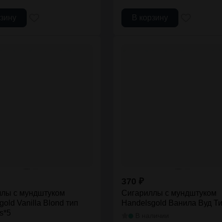
рзину
В корзину
370
₽
ллы с мундштуком
Сигариллы с мундштуком
old Vanilla Blond тип
Handelsgold Ванила Вуд Ти
os*5
В наличии