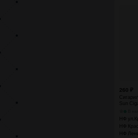
260
₽
Сигарил
Sun Ciga
В на
НФ ул.К
НФ Крас
НФ Лени