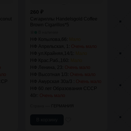
260
₽
conut
Сигариллы Handelsgold Coffee
Brown Cigarillos*5
В наличии
НФ Копылова,66:
Мало
НФ Апрельская, 1:
Очень мало
НФ ул.Крайняя,14/1:
Мало
НФ Крас.Раб.,160:
Мало
о
НФ Ленина, 23:
Очень мало
ало
НФ Высотная 1/3:
Очень мало
ССР
НФ Амурская 30а/3 :
Очень мало
НФ 60 лет Образования СССР
40г:
Очень мало
—
Страна
ГЕРМАНИЯ
В корзину