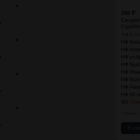
260
₽
Сигарил
Cigarill
В на
НФ Коп
НФ Апре
НФ ул.К
НФ Крас
НФ Лени
НФ Высо
НФ Амур
НФ 60 
40г:
Оче
Страна
В ко