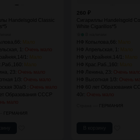
260
₽
лы Handelsgold Classic
Сигариллы Handelsgold Co
os*5
White Cigarillos*5
личии
В наличии
ылова,66:
Мало
НФ Копылова,66:
Мало
льская, 1:
Очень мало
НФ Апрельская, 1:
Мало
райняя,14/1:
Мало
НФ ул.Крайняя,14/1:
Мало
.Раб.,160:
Мало
НФ Крас.Раб.,160:
Мало
на, 23:
Очень мало
НФ Ленина, 23:
Очень мал
тная 1/3:
Очень мало
НФ Высотная 1/3:
Очень м
ская 30а/3 :
Очень мало
НФ 60 лет Образования С
лет Образования СССР
40г:
Очень мало
нь мало
—
Страна
ГЕРМАНИЯ
—
ГЕРМАНИЯ
рзину
В корзину