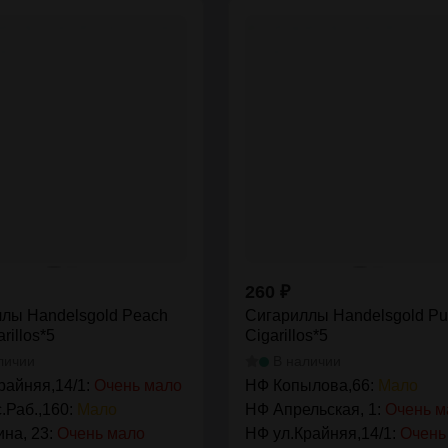
260
₽
лы Handelsgold Peach
Сигариллы Handelsgold Pu
rillos*5
Cigarillos*5
личии
В наличии
райняя,14/1:
Очень мало
НФ Копылова,66:
Мало
.Раб.,160:
Мало
НФ Апрельская, 1:
Очень м
на, 23:
Очень мало
НФ ул.Крайняя,14/1:
Очень