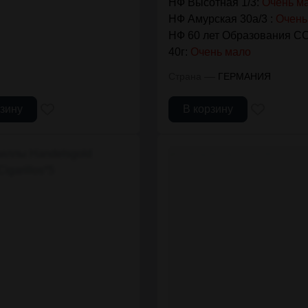
НФ Высотная 1/3:
Очень м
НФ Амурская 30а/3 :
Очень
НФ 60 лет Образования С
40г:
Очень мало
—
Страна
ГЕРМАНИЯ
рзину
В корзину