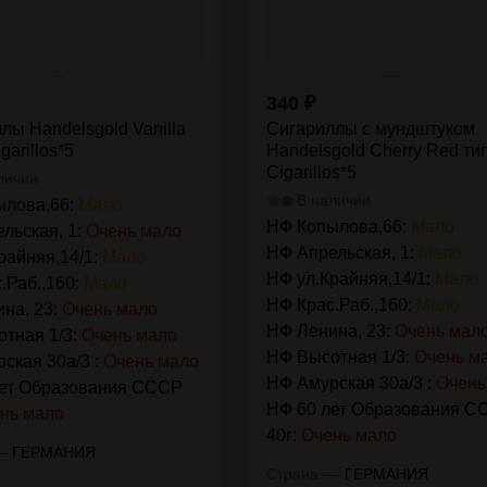
340
₽
лы Handelsgold Vanilla
Сигариллы с мундштуком
garillos*5
Handelsgold Cherry Red ти
Cigarillos*5
личии
В наличии
ылова,66:
Мало
НФ Копылова,66:
Мало
льская, 1:
Очень мало
НФ Апрельская, 1:
Мало
райняя,14/1:
Мало
НФ ул.Крайняя,14/1:
Мало
.Раб.,160:
Мало
НФ Крас.Раб.,160:
Мало
на, 23:
Очень мало
НФ Ленина, 23:
Очень мал
тная 1/3:
Очень мало
НФ Высотная 1/3:
Очень м
ская 30а/3 :
Очень мало
НФ Амурская 30а/3 :
Очень
лет Образования СССР
НФ 60 лет Образования С
нь мало
40г:
Очень мало
—
ГЕРМАНИЯ
—
Страна
ГЕРМАНИЯ