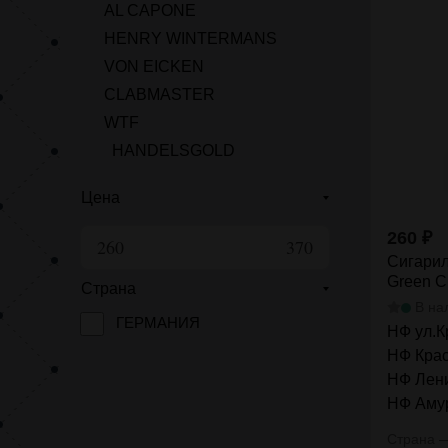
AL CAPONE
HENRY WINTERMANS
VON EICKEN
CLABMASTER
WTF
HANDELSGOLD
Цена
260
₽
Сигарил
Green Ci
Страна
В на
ГЕРМАНИЯ
НФ ул.К
НФ Крас
НФ Лени
НФ Амур
Страна