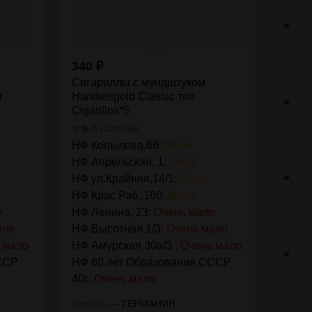
340
₽
Сигариллы с мундштуком
п
Handelsgold Classic тип
Cigarillos*5
В наличии
НФ Копылова,66:
Мало
НФ Апрельская, 1:
Мало
НФ ул.Крайняя,14/1:
Мало
НФ Крас.Раб.,160:
Мало
о
НФ Ленина, 23:
Очень мало
ало
НФ Высотная 1/3:
Очень мало
 мало
НФ Амурская 30а/3 :
Очень мало
ССР
НФ 60 лет Образования СССР
40г:
Очень мало
—
Страна
ГЕРМАНИЯ