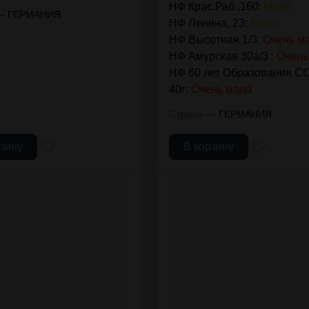
НФ Крас.Раб.,160:
Мало
—
ГЕРМАНИЯ
НФ Ленина, 23:
Мало
НФ Высотная 1/3:
Очень м
НФ Амурская 30а/3 :
Очень
НФ 60 лет Образования С
40г:
Очень мало
—
Страна
ГЕРМАНИЯ
рзину
В корзину