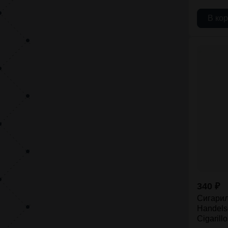
В ко
340
₽
Сигари
Handelsg
Cigarill