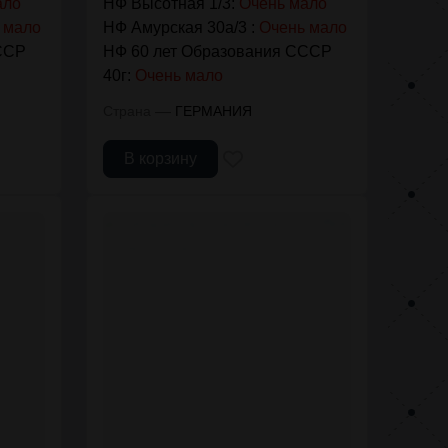
ало
НФ Высотная 1/3:
Очень мало
 мало
НФ Амурская 30а/3 :
Очень мало
ССР
НФ 60 лет Образования СССР
40г:
Очень мало
—
Страна
ГЕРМАНИЯ
В корзину