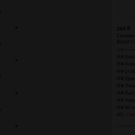
260
₽
Сигарил
Blond Ci
В на
НФ Коп
НФ Апре
НФ ул.К
НФ Крас
НФ Лени
НФ Высо
НФ Амур
НФ 60 
40г:
Оче
Страна