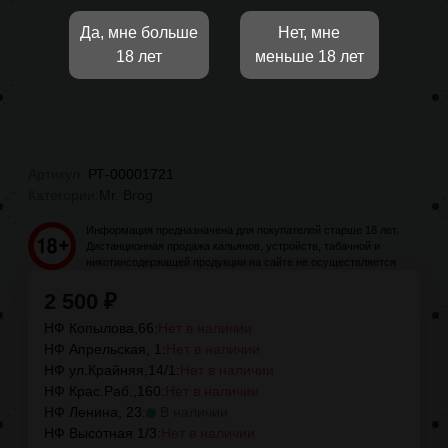
Да, мне больше
Нет, мне
18 лет
меньше 18 лет
Артикул:
РТ-00001721
Категории:
Mr. Brog
Информация предназначена для покупателей старше 18 лет.
Дистанционная продажа кальянов, устройств, табачной и
никотинсодержащей продукции на сайте не осуществляется
2 500
₽
НФ Копылова,66:
Нет в наличии
НФ Апрельская, 1:
Нет в наличии
НФ ул.Крайняя,14/1:
Нет в наличии
НФ Крас.Раб.,160:
Нет в наличии
НФ Ленина, 23:
В наличии
НФ Высотная 1/3:
Нет в наличии