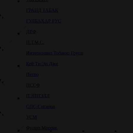
ГРАНД ТАБАК
ГУЛБАХАР РУС
ДТФ
И.Т.М.С.
Интернэшнл Тобакко Групп
Кей Ти Эн Джи
Петро
ПССФ
ПЭППЭЛЛ
СПС-Сигарон
УСМ
Филип Моррис