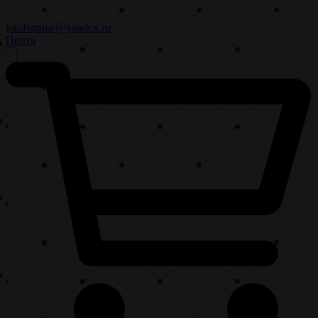
lotofsmoke@yandex.ru
Почта