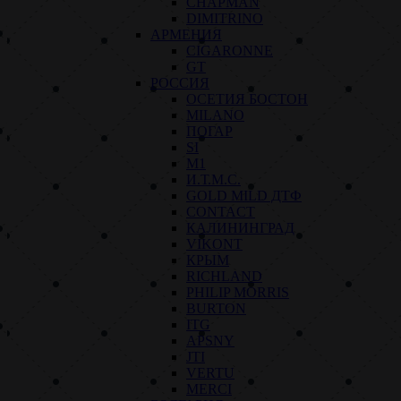
CHAPMAN
DIMITRINO
АРМЕНИЯ
CIGARONNE
GT
РОССИЯ
ОСЕТИЯ БОСТОН
MILANO
ПОГАР
SI
M1
И.Т.М.С.
GOLD MILD ДТФ
CONTACT
КАЛИНИНГРАД
VIKONT
КРЫМ
RICHLAND
PHILIP MORRIS
BURTON
ITG
APSNY
JTI
VERTU
MERCI