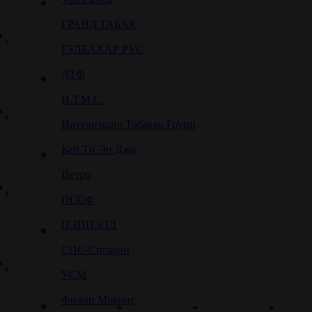
ГРАНД ТАБАК
ГУЛБАХАР РУС
ДТФ
И.Т.М.С.
Интернэшнл Тобакко Групп
Кей Ти Эн Джи
Петро
ПССФ
ПЭППЭЛЛ
СПС-Сигарон
УСМ
Филип Моррис