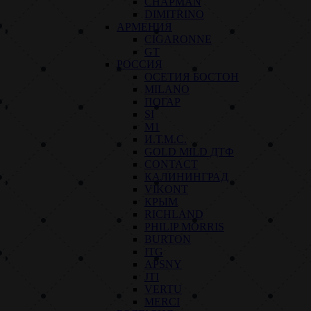
CHAPMAN
DIMITRINO
АРМЕНИЯ
CIGARONNE
GT
РОССИЯ
ОСЕТИЯ БОСТОН
MILANO
ПОГАР
SI
M1
И.Т.М.С.
GOLD MILD ДТФ
CONTACT
КАЛИНИНГРАД
VIKONT
КРЫМ
RICHLAND
PHILIP MORRIS
BURTON
ITG
APSNY
JTI
VERTU
MERCI