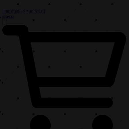
lotofsmoke@yandex.ru
Почта