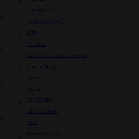
ГРАНД ТАБАК
ГУЛБАХАР РУС
ДТФ
И.Т.М.С.
Интернэшнл Тобакко Групп
Кей Ти Эн Джи
Петро
ПССФ
ПЭППЭЛЛ
СПС-Сигарон
УСМ
Филип Моррис