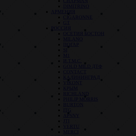
CHAPMAN
DIMITRINO
АРМЕНИЯ
CIGARONNE
GT
РОССИЯ
ОСЕТИЯ БОСТОН
MILANO
ПОГАР
SI
M1
И.Т.М.С.
GOLD MILD ДТФ
CONTACT
КАЛИНИНГРАД
VIKONT
КРЫМ
RICHLAND
PHILIP MORRIS
BURTON
ITG
APSNY
JTI
VERTU
MERCI