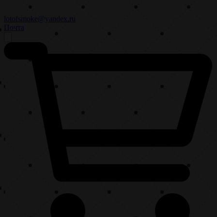
lotofsmoke@yandex.ru
Почта