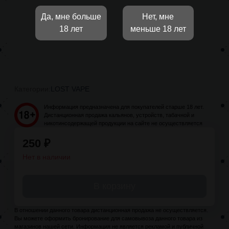
Да, мне больше
Нет, мне
18 лет
меньше 18 лет
Категории:
LOST VAPE
Информация предназначена для покупателей старше 18 лет.
Дистанционная продажа кальянов, устройств, табачной и
никотинсодержащей продукции на сайте не осуществляется
250
₽
Нет в наличии
В корзину
В отношении данного товара дистанционная продажа не осуществляется.
Вы можете оформить бронирование для самовывоза данного товара из
магазинов нашей сети. Информация не является рекламой и публичной