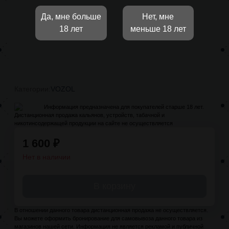
Да, мне больше
Нет, мне
18 лет
меньше 18 лет
Категории:
VOZOL
Информация предназначена для покупателей старше 18 лет.
Дистанционная продажа кальянов, устройств, табачной и
никотинсодержащей продукции на сайте не осуществляется
1 600
₽
Нет в наличии
В корзину
В отношении данного товара дистанционная продажа не осуществляется.
Вы можете оформить бронирование для самовывоза данного товара из
магазинов нашей сети. Информация не является рекламой и публичной