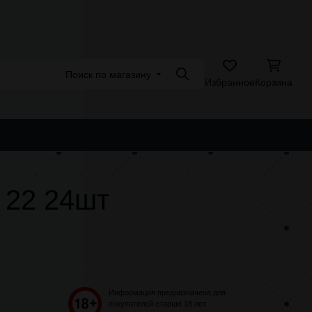
Адреса магазинов
Поиск по магазину
Поиск
Избранное
Корзина
АЩАЯ ПРОДУКЦИЯ
POD СИСТЕМЫ
АССОРТИМЕНТ 4.20
 22 24шт
Информация предназначена для
покупателей старше 18 лет.