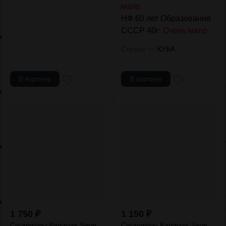
мало
НФ 60 лет Образования
СССР 40г:
Очень мало
—
Страна
КУБА
В корзину
В корзину
1 750
₽
1 150
₽
Сигариллы Partagas Serie
Сигариллы Partagas Serie